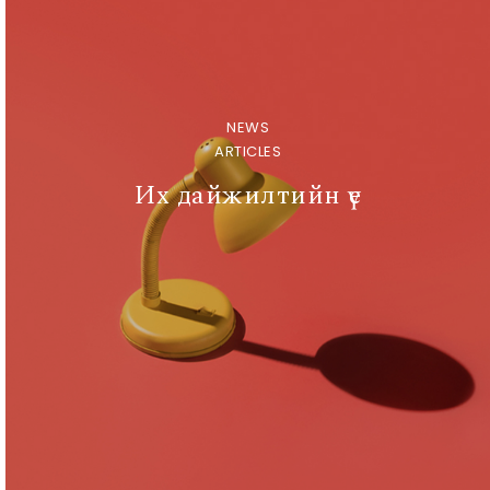
NEWS
ARTICLES
Их дайжилтийн үе