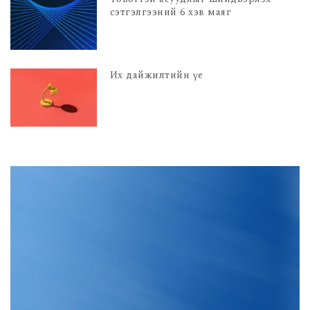
сэтгэлгээний 6 хэв маяг
Их дайжилтийн үе