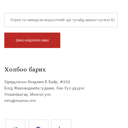
Хэрэв та тавигдсан мэдээллийг цаг тухайд авахыг хүсвэл Емай
Шинэ мэдээлэл авах
Холбоо барих
Удирдлагын Академи Б Байр, #202
Богд Жавзандамба гудамж, Хан Уул дүүрэг
Улаанбаатар, Монгол улс
info@mamo.mn