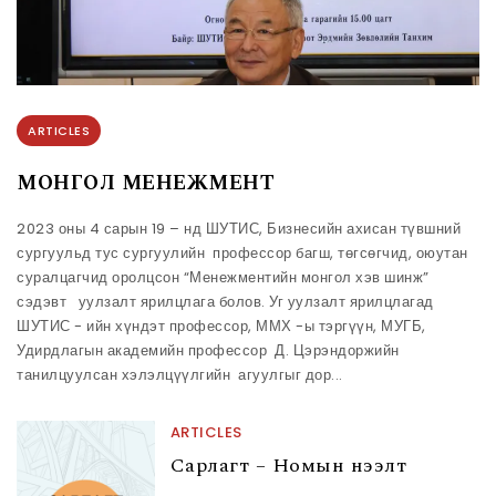
ARTICLES
МОНГОЛ МЕНЕЖМЕНТ
2023 оны 4 сарын 19 – нд ШУТИС, Бизнесийн ахисан түвшний
сургуульд тус сургуулийн профессор багш, төгсөгчид, оюутан
суралцагчид оролцсон “Менежментийн монгол хэв шинж”
сэдэвт уулзалт ярилцлага болов. Уг уулзалт ярилцлагад
ШУТИС - ийн хүндэт профессор, ММХ -ы тэргүүн, МУГБ,
Удирдлагын академийн профессор Д. Цэрэндоржийн
танилцуулсан хэлэлцүүлгийн агуулгыг дор...
ARTICLES
Сарлагт – Номын нээлт