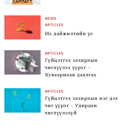
NEWS
ARTICLES
Их дайжилтийн үе
ARTICLES
Гүйцэтгэх захирлын
чиглүүлэх үүрэг –
Хуваарилан даалгах
ARTICLES
Гүйцэтгэх захирлын нэг дэх
чиг үүрэг – Удирдан
чиглүүлэхүй