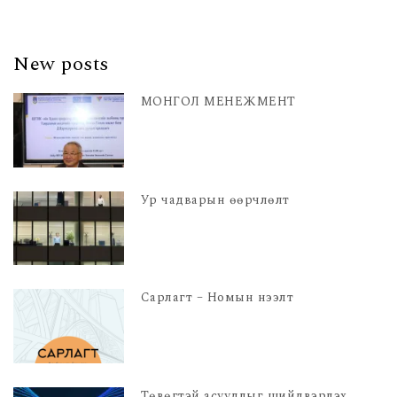
New posts
МОНГОЛ МЕНЕЖМЕНТ
Ур чадварын өөрчлөлт
Сарлагт – Номын нээлт
Төвөгтэй асуудлыг шийдвэрлэх