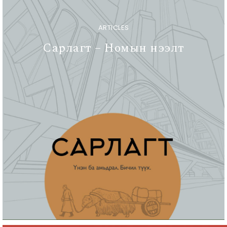
ARTICLES
Сарлагт – Номын нээлт