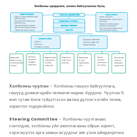
Холбооны чуулган
– Холбооны гишүүн байгууллага,
гишүүд дэмжигчдийн төлөөлөгчидөөс бүрдэнэ. Чуулган 5
жил тутам болж гүйцэтгэсэн ажлаа дүгнэн хэтийн төлөв,
зорилтоо тодорхойлно.
Steering Committee
– Холбооны чуулганаас
сонгогдож, холбооны үйл ажиллагааны ойрын зорилт,
хэрэгжүүлэх арга замын асуудлыг авч үзэж шйидвэрлэнэ.