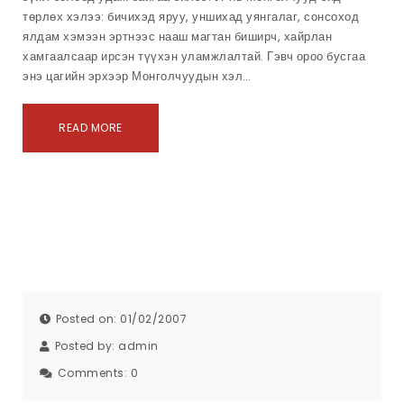
төрлөх хэлээ: бичихэд яруу, уншихад уянгалаг, сонсоход
ялдам хэмээн эртнээс нааш магтан биширч, хайрлан
хамгаалсаар ирсэн түүхэн уламжлалтай. Гэвч ороо бусгаа
энэ цагийн эрхээр Монголчуудын хэл…
READ MORE
Posted on: 01/02/2007
Posted by:
admin
Comments:
0