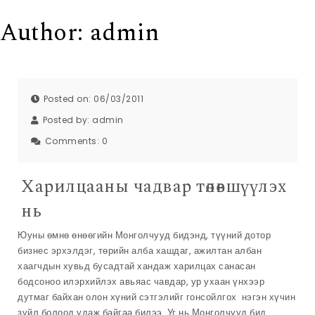
Author:
admin
Posted on: 06/03/2011
Posted by:
admin
Comments:
0
Харилцааны чадвар төлөвшүүлэх
нь
Юуны өмнө өнөөгийн Монголчууд бидэнд, түүний дотор
бизнес эрхэлдэг, төрийн алба хашдаг, ажилтан албан
хаагчдын хувьд бусадтай хандаж харилцах санасан
бодсоноо илэрхийлэх авьяас чавдар, ур ухаан үнхээр
дутмаг байхан олон хүний сэтгэлийг гонсойлгох нэгэн хүчин
зүйл болоод удаж байгаа билээ. Уг нь Монголчууд бид