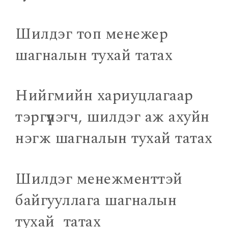
Шилдэг топ менежер
шагналын тухай татах
Нийгмийн хариуцлагаар
тэргүүлэгч, шилдэг аж ахуйн
нэгж шагналын тухай татах
Шилдэг менежменттэй
байгууллага шагналын
тухай татах