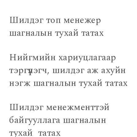
Шилдэг топ менежер
шагналын тухай татах
Нийгмийн хариуцлагаар
тэргүүлэгч, шилдэг аж ахуйн
нэгж шагналын тухай татах
Шилдэг менежменттэй
байгууллага шагналын
тухай татах