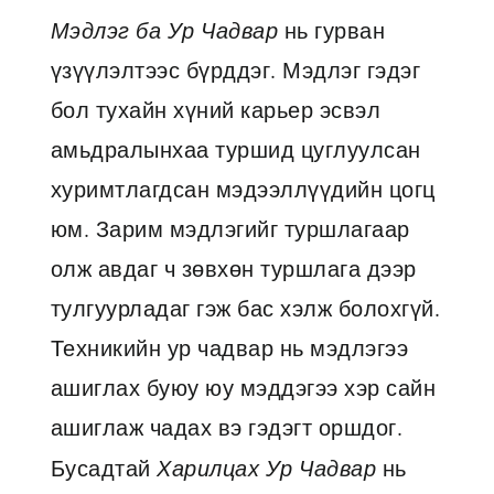
Мэдлэг ба Ур Чадвар
нь гурван
үзүүлэлтээс бүрддэг. Мэдлэг гэдэг
бол тухайн хүний карьер эсвэл
амьдралынхаа туршид цуглуулсан
хуримтлагдсан мэдээллүүдийн цогц
юм. Зарим мэдлэгийг туршлагаар
олж авдаг ч зөвхөн туршлага дээр
тулгуурладаг гэж бас хэлж болохгүй.
Техникийн ур чадвар нь мэдлэгээ
ашиглах буюу юу мэддэгээ хэр сайн
ашиглаж чадах вэ гэдэгт оршдог.
Бусадтай
Харилцах Ур Чадвар
нь