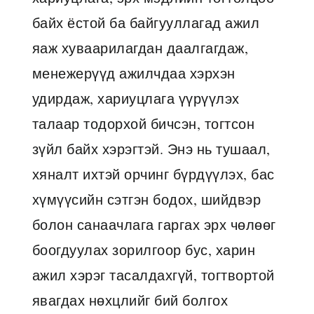
байх ёстой ба байгууллагад ажил
яаж хуваарилагдан даалгагдаж,
менежерүүд ажилчдаа хэрхэн
удирдаж, хариуцлага үүрүүлэх
талаар тодорхой бичсэн, тогтсон
зүйл байх хэрэгтэй. Энэ нь тушаал,
хяналт ихтэй орчинг бүрдүүлэх, бас
хүмүүсийн сэтгэн бодох, шийдвэр
болон санаачлага гаргах эрх чөлөөг
боогдуулах зорилгоор бус, харин
ажил хэрэг тасалдахгүй, тогтвортой
явагдах нөхцлийг бий болгох