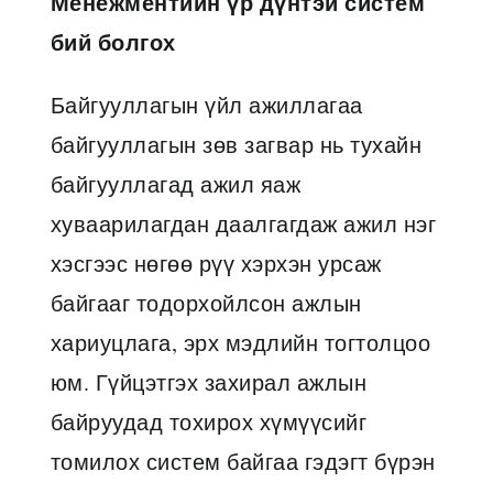
Менежментийн үр дүнтэй систем
бий болгох
Байгууллагын үйл ажиллагаа
байгууллагын зөв загвар нь тухайн
байгууллагад ажил яаж
хуваарилагдан даалгагдаж ажил нэг
хэсгээс нөгөө рүү хэрхэн урсаж
байгааг тодорхойлсон ажлын
хариуцлага, эрх мэдлийн тогтолцоо
юм. Гүйцэтгэх захирал ажлын
байруудад тохирох хүмүүсийг
томилох систем байгаа гэдэгт бүрэн