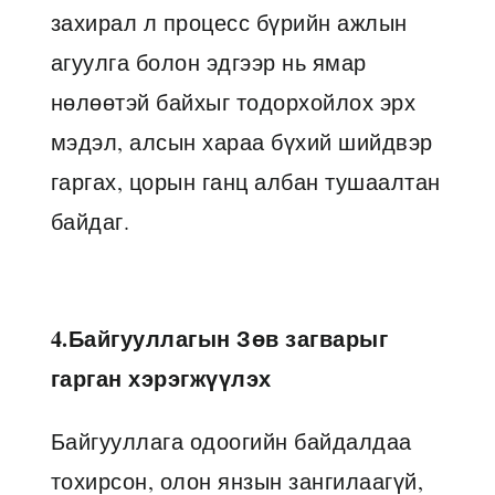
захирал л процесс бүрийн ажлын
агуулга болон эдгээр нь ямар
нөлөөтэй байхыг тодорхойлох эрх
мэдэл, алсын хараа бүхий шийдвэр
гаргах, цорын ганц албан тушаалтан
байдаг.
4.Байгууллагын Зөв загварыг
гарган хэрэгжүүлэх
Байгууллага одоогийн байдалдаа
тохирсон, олон янзын зангилаагүй,