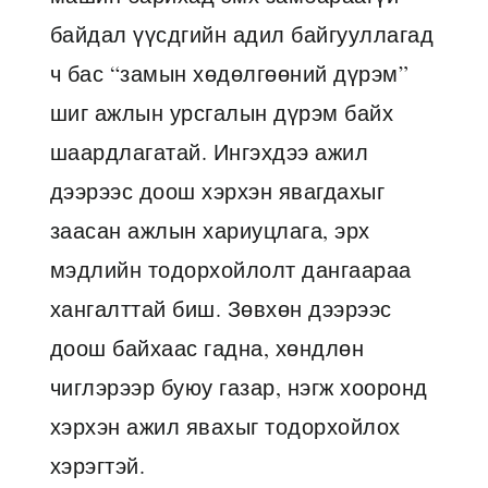
байдал үүсдгийн адил байгууллагад
ч бас “замын хөдөлгөөний дүрэм”
шиг ажлын урсгалын дүрэм байх
шаардлагатай. Ингэхдээ ажил
дээрээс доош хэрхэн явагдахыг
заасан ажлын хариуцлага, эрх
мэдлийн тодорхойлолт дангаараа
хангалттай биш. Зөвхөн дээрээс
доош байхаас гадна, хөндлөн
чиглэрээр буюу газар, нэгж хооронд
хэрхэн ажил явахыг тодорхойлох
хэрэгтэй.