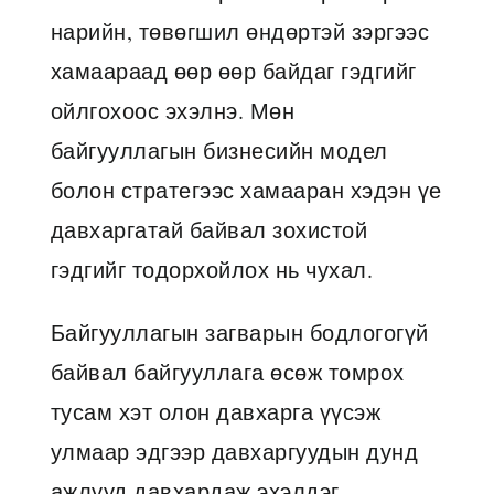
нарийн, төвөгшил өндөртэй зэргээс
хамаараад өөр өөр байдаг гэдгийг
ойлгохоос эхэлнэ. Мөн
байгууллагын бизнесийн модел
болон стратегээс хамааран хэдэн үе
давхаргатай байвал зохистой
гэдгийг тодорхойлох нь чухал.
Байгууллагын загварын бодлогогүй
байвал байгууллага өсөж томрох
тусам хэт олон давхарга үүсэж
улмаар эдгээр давхаргуудын дунд
ажлууд давхардаж эхэлдэг.