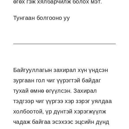
өгөх гэж хялбарчилж болох мэт.
Тунгаан болгооно уу
Байгууллагын захирал хүн үндсэн
зургаан гол чиг үүрэгтэй байдаг
тухай өмнө өгүүлсэн. Захирал
тэдгээр чиг үүргээ хэр зэрэг уялдаа
холбоотой, үр дүнтэй хэрэгжүүлж
чадаж байгаа эсэхээс эцсийн дүнд