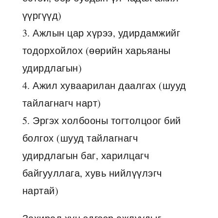
үүргүүд)
3. Ажлын цар хүрээ, удирдамжийг
тодорхойлох (өөрийн харьяаны
удирдлагын)
4. Ажил хуваарилан даалгах (шууд
тайлагнагч нарт)
5. Эргэх холбооны тогтолцоог бий
болгох (шууд тайлагнагч
удирдлагын баг, харилцагч
байгууллага, хувь нийлүүлэгч
нартай)