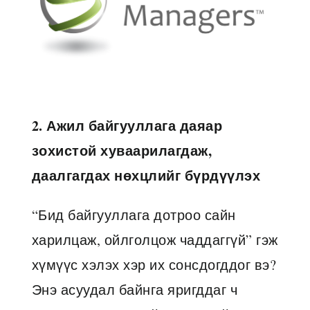
2. Ажил байгууллага даяар
зохистой хуваарилагдаж,
даалгагдах нөхцлийг бүрдүүлэх
“Бид байгууллага дотроо сайн
харилцаж, ойлголцож чаддаггүй” гэж
хүмүүс хэлэх хэр их сонсдогддог вэ?
Энэ асуудал байнга яригддаг ч