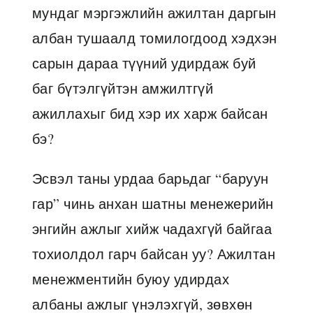
мундаг мэргэжлийн ажилтан даргын
албан тушаалд томилогдоод хэдхэн
сарын дараа түүний удирдаж буй
баг бүтэлгүйтэн амжилтгүй
ажиллахыг бид хэр их харж байсан
бэ?
Эсвэл таны урдаа барьдаг “баруун
гар” чинь анхан шатны менежерийн
энгийн ажлыг хийж чадахгүй байгаа
тохиолдол гарч байсан уу? Ажилтан
менежментийн буюу удирдах
албаны ажлыг үнэлэхгүй, зөвхөн