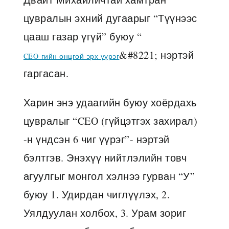
цувралын эхний дугаарыг “Түүнээс
цааш газар үгүй” буюу “
&#8221; нэртэй
CEO-гийн онцгой эрх үүрэг
гаргасан.
Харин энэ удаагийн буюу хоёрдахь
цувралыг “CEO (гүйцэтгэх захирал)
-н үндсэн 6 чиг үүрэг”- нэртэй
бэлтгэв. Энэхүү нийтлэлийн товч
агуулгыг монгол хэлнээ гурван “У”
буюу 1. Удирдан чиглүүлэх, 2.
Уялдуулан холбох, 3. Урам зориг