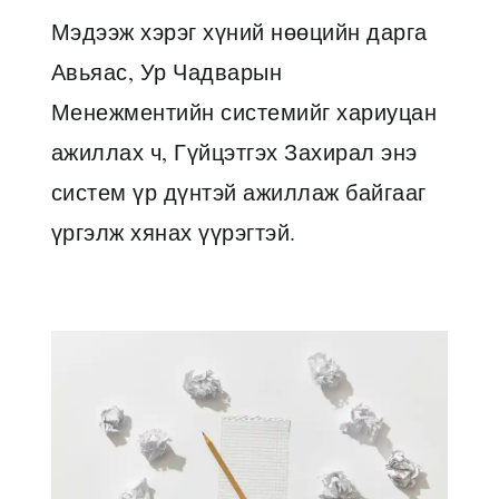
Мэдээж хэрэг хүний нөөцийн дарга
Авьяас, Ур Чадварын
Менежментийн системийг хариуцан
ажиллах ч, Гүйцэтгэх Захирал энэ
систем үр дүнтэй ажиллаж байгааг
үргэлж хянах үүрэгтэй.