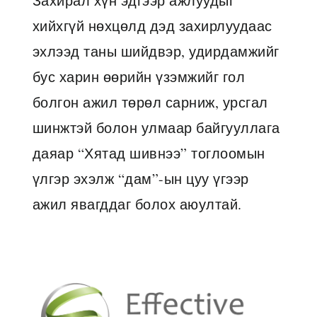
Захирал хүн эдгээр ажлуудыг
хийхгүй нөхцөлд дэд захирлуудаас
эхлээд таны шийдвэр, удирдамжийг
бус харин өөрийн үзэмжийг гол
болгон ажил төрөл сарниж, урсгал
шинжтэй болон улмаар байгууллага
даяар “Хятад шивнээ” тоглоомын
үлгэр эхэлж “дам”-ын цуу үгээр
ажил явагддаг болох аюултай.