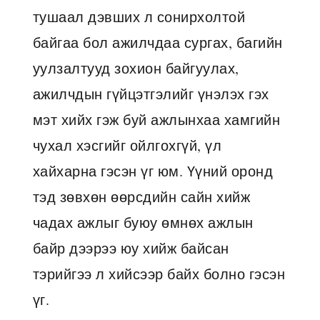
тушаал дэвших л сонирхолтой
байгаа бол ажилчдаа сургах, багийн
уулзалтууд зохион байгуулах,
ажилчдын гүйцэтгэлийг үнэлэх гэх
мэт хийх гэж буй ажлынхаа хамгийн
чухал хэсгийг ойлгохгүй, үл
хайхарна гэсэн үг юм. Үүний оронд
тэд зөвхөн өөрсдийн сайн хийж
чадах ажлыг буюу өмнөх ажлын
байр дээрээ юу хийж байсан
тэрийгээ л хийсээр байх болно гэсэн
үг.