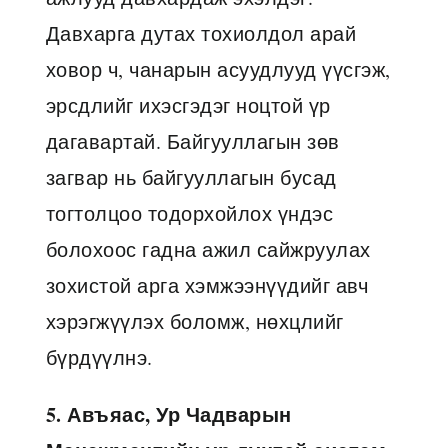
Давхарга дутах тохиолдол арай
ховор ч, чанарын асуудлууд үүсгэж,
эрсдлийг ихэсгэдэг ноцтой үр
дагавартай. Байгууллагын зөв
загвар нь байгууллагын бусад
тогтолцоо тодорхойлох үндэс
болохоос гадна ажил сайжруулах
зохистой арга хэмжээнүүдийг авч
хэрэгжүүлэх боломж, нөхцлийг
бүрдүүлнэ.
5. Авъяас, Ур Чадварын