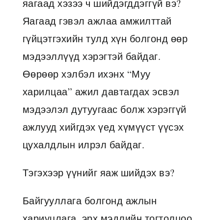
яагаад хэзээ ч шийдэгддэггүй вэ?
Яагаад гэвэл ажлаа амжилттай
гүйцэтгэхийн тулд хүн болгонд өөр
мэдээллүүд хэрэгтэй байдаг.
Өөрөөр хэлбэл ихэнх “Муу
харилцаа” ажил давтагдах эсвэл
мэдээлэл дутуугаас болж хэрэггүй
ажлууд хийгдэх үед хүмүүст үүсэх
цухалдлын илрэл байдаг.
Тэгэхээр үүнийг яаж шийдэх вэ?
Байгууллага болгонд ажлын
хариуцлага, эрх мэдлийн тогтолцоо