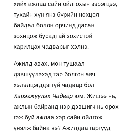
хийх ажлаа сайн ойлгохын зэрэгцээ,
тухайн хүн янз бүрийн нөхцөл
байдал болон орчинд дасан
зохицож бусадтай зохистой
харилцах чадварыг хэлнэ.
Ажилд авах, мөн тушаал
дэвшүүлэхэд тэр болгон авч
хэлэлцэгддэггүй чадвар бол
Хэрэгжүүлэх Чадвар
юм. Жишээ нь,
ажлын байранд нэр дэвшигч нь орох
гэж буй ажлаа хэр сайн ойлгож,
үнэлж байна вэ? Ажилдаа гаргууд