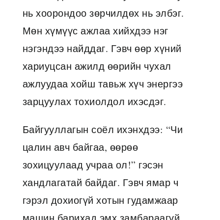
нь хоорондоо зөрчилдөх нь элбэг.
Мөн хүмүүс ажлаа хийхдээ нэг
нэгэндээ найддаг. Гэвч өөр хүний
хариуцсан ажилд өөрийн чухал
ажлуудаа хойш тавьж хүч энергээ
зарцуулах тохиолдол ихэсдэг.
Байгууллагын соёл ихэнхдээ: “Чи
цалин авч байгаа, өөрөө
зохицуулаад учраа ол!” гэсэн
хандлагатай байдаг. Гэвч ямар ч
гэрэл дохиогүй хотын гудамжаар
машин барихад эмх замбараагүй