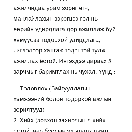
ажилчидаа урам зориг өгч,
манлайлахын зэрэгцээ гол нь
өөрийн удирдлага дор ажиллаж буй
хүмүүсээ тодорхой удирдлага,
чиглэлээр хангаж тэдэнтэй тулж
ажиллах ёстой. Ингэхдээ дараах 5
зарчмыг баримтлах нь чухал. Үүнд :
1. Төлөвлөх (байгууллагын
хэмжээний болон тодорхой ажлын
зорилтууд)
2. Хийх (зөвхөн захирлын л хийх
ёстой, өөр бусдын үл чадах ажил