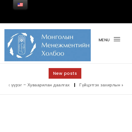
MENU
Togg
navi
New posts
г – Хуваарилан даалгах
|
Гүйцэтгэх захирлын нэг дэх чиг үүр