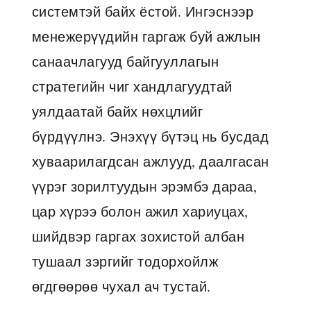
системтэй байх ёстой. Ингэснээр
менежерүүдийн гаргаж буй ажлын
санаачлагууд байгууллагын
стратегийн чиг хандлагуудтай
уялдаатай байх нөхцлийг
бүрдүүлнэ. Энэхүү бүтэц нь бусдад
хуваарилагдсан ажлууд, даалгасан
үүрэг зорилтуудын эрэмбэ дараа,
цар хүрээ болон ажил хариуцах,
шийдвэр гаргах зохистой албан
тушаал зэргийг тодорхойлж
өгдгөөрөө чухал ач тустай.