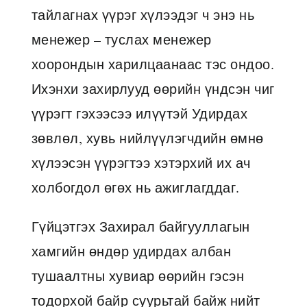
тайлагнах үүрэг хүлээдэг ч энэ нь
менежер – туслах менежер
хоорондын харилцаанаас тэс ондоо.
Ихэнхи захирлууд өөрийн үндсэн чиг
үүрэгт гэхээсээ илүүтэй Удирдах
зөвлөл, хувь нийлүүлэгчдийн өмнө
хүлээсэн үүрэгтээ хэтэрхий их ач
холбогдол өгөх нь ажиглагддаг.
Гүйцэтгэх Захирал байгууллагын
хамгийн өндөр удирдах албан
тушаалтны хувиар өөрийн гэсэн
тодорхой байр суурьтай байж нийт