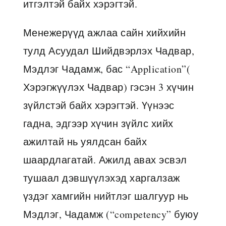
итгэлтэй байх хэрэгтэй.
Менежерүүд ажлаа сайн хийхийн
тулд Асуудал Шийдвэрлэх Чадвар,
Мэдлэг Чадамж, бас “Application”(
Хэрэгжүүлэх Чадвар) гэсэн 3 хүчин
зүйлстэй байх хэрэгтэй. Үүнээс
гадна, эдгээр хүчин зүйлс хийх
ажилтай нь уялдсан байх
шаардлагатай. Ажилд авах эсвэл
тушаал дэвшүүлэхэд харгалзаж
үздэг хамгийн нийтлэг шалгуур нь
Мэдлэг, Чадамж (“competency” буюу