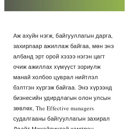
Аж ахуйн нэгж, байгууллагын дарга,
захирлаар ажиллаж байгаа, мөн энэ
албанд эрт орой хэзээ нэгэн цагт
очиж ажиллах хүмүүст зориулж
манай холбоо цуврал нийтлэл
бэлтгэн хүргэж байгаа. Энэ хүрээнд
бизнесийн удирдлагын олон улсын
зөвлөх, The Effective managers
судалгааны байгууллагын захирал
Двайт Михайличтай хамтран