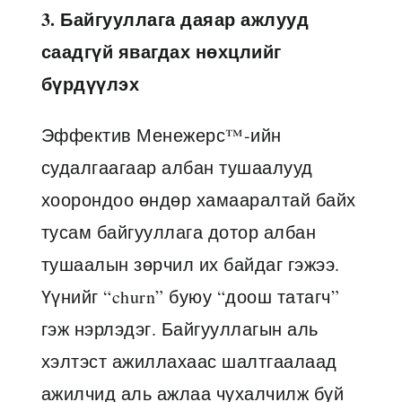
3. Байгууллага даяар ажлууд
саадгүй явагдах нөхцлийг
бүрдүүлэх
Эффектив Менежерс™-ийн
судалгаагаар албан тушаалууд
хоорондоо өндөр хамааралтай байх
тусам байгууллага дотор албан
тушаалын зөрчил их байдаг гэжээ.
Үүнийг “churn” буюу “доош татагч”
гэж нэрлэдэг. Байгууллагын аль
хэлтэст ажиллахаас шалтгаалаад
ажилчид аль ажлаа чухалчилж буй