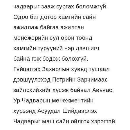
чадварыг зааж сургах боломжгүй.
Одоо баг дотор хамгийн сайн
ажиллаж байгаа ажилтан
менежерийн сул орон тоонд
хамгийн түрүүний нэр дэвшигч
байна гэж бодож болохгүй.
Гүйцэтгэх Захирлын хувьд тушаал
дэвшүүлэхэд Петрийн Зарчимаас
зайлсхийхийг хүсэж байвал Авьяас,
Ур Чадварын менежментийн
хүрээнд Асуудал Шийдвэрлэх
Чадварыг маш сайн ойлгох хэрэгтэй.