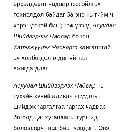
өрсөлдөөнт чадвар гэж ойлгох
тохиолдол байдаг ба энэ нь тийм ч
хэрэгцээтэй биш) гэж үзээд
Асуудал
Шийдвэрлэх Чадвар
болон
Хэрэгжүүлэх Чадварт
хангалттай
ач холбогдол өгдөггүй тал
ажигдагддаг.
Асуудал Шийдвэрлэх Чадвар
нь
тухайн хүний аливаа асуудлыг
шийдэж гаргалгаа гаргах чадвар
бөгөөд цаг хугацааны туршид
боловсорч “нас бие гүйцдэг”. Энэ