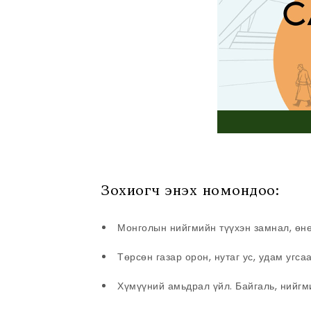
Зохиогч энэхүү номондоо:
Монголын нийгмийн түүхэн замнал, өн
Төрсөн газар орон, нутаг ус, удам угсаа
Хүмүүний амьдрал үйл. Байгаль, нийгм