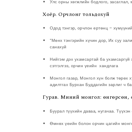
Улс орны хөгжлийн бодлого, засаглал,
Хоёр. Орчлонг тольдохуй
Одод тэнгэр, орчлон ертөнц – хүмүүни
“Мөнх тэнгэрийн хүчин дор, Их суу зали
санахуй
Нийгэм дэх ухамсартай ба ухамсаргүй 
сэтгэлгээ, орчин үеийн хандлага
Монгол газар, Монгол хүн болж төрөх х
адилтгах Бурхан Буддагийн зарлиг ч ба
Гурав. Миний монгол: өнгөрсөн, 
Буурал түүхийн даваа, нугачаа. Түүхэн
Өмнөх үеийн болон орчин цагийн монг