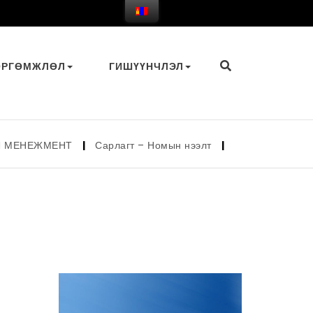
ӨРГӨМЖЛӨЛ
ГИШҮҮНЧЛЭЛ
МЕНТ
|
Сарлагт – Номын нээлт
|
Их дайжилтийн үе
|
Гү