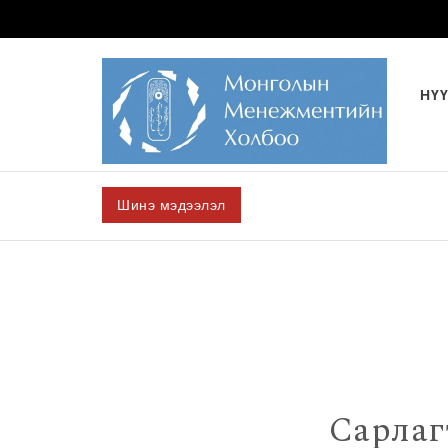
Skip to content
НҮ
Шинэ мэдээлэл
Сарлаг