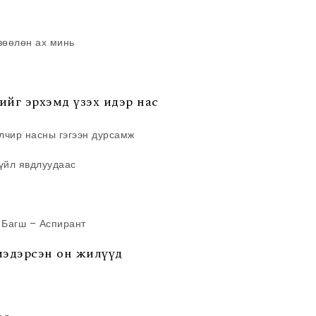
 зөөлөн ах минь
хийг эрхэмд үзэх идэр нас
лчир насны гэгээн дурсамж
 үйл явдлуудаас
– Багш – Аспирант
мэдэрсэн он жилүүд