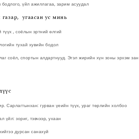
 бодлого, үйл ажиллагаа, зарим асуудал
 газар, угаасан ус минь
 түүх , соёлын эртний өлгий
логийн тухай хувийн бодол
лаг соёл, спортын алдартнууд. Эгэл жирийн хүн зоны эрхэм зан
 дүүс
ир. Сарлагтынхан: гурван үеийн түүх, ураг төрлийн холбоо
 үйл: зориг, тэвчээр, ухаан
жийгээ дурсан санахуй