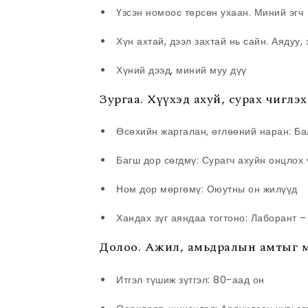
Үзсэн номоос төрсөн ухаан. Миний эгч
Хүн ахтай, дээл захтай нь сайн. Аядуу,
Хүний дээд, миний муу дүү
Зургаа. Хүүхэд ахуй, сурах чиглэ
Өсөхийн жаргалан, өглөөний наран: Ба
Багш дор сөгдмү: Сурагч ахуйн онцлох
Ном дор мөргөмү: Оюутны он жилүүд
Хандах зүг аяндаа тогтоно: Лаборант 
Долоо. Ажил, амьдралын амтыг 
Итгэл түшиж зүтгэл: 80-аад он