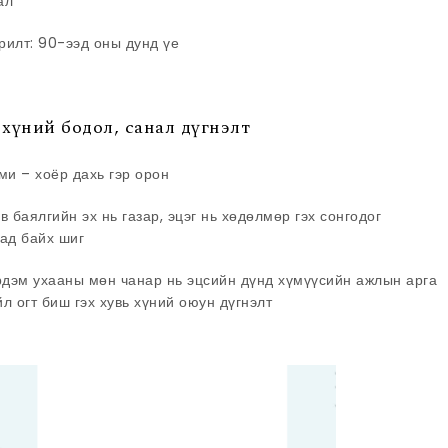
ал
рилт: 90-ээд оны дунд үе
хүний бодол, санал дүгнэлт
и – хоёр дахь гэр орон
баялгийн эх нь газар, эцэг нь хөдөлмөр гэх сонгодог
аад байх шиг
рдэм ухааны мөн чанар нь эцсийн дүнд хүмүүсийн ажлын арга
йл огт биш гэх хувь хүний оюун дүгнэлт