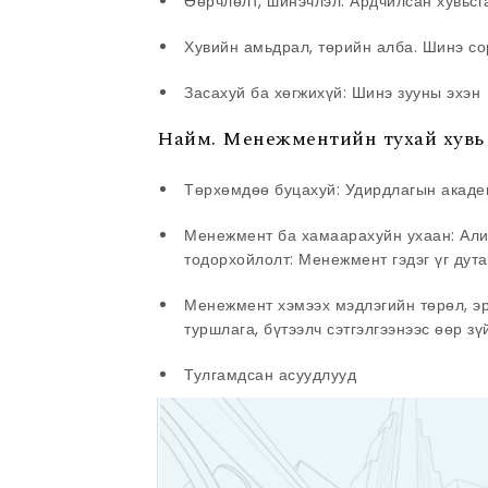
Өөрчлөлт, шинэчлэл: Ардчилсан хувьсг
Хувийн амьдрал, төрийн алба. Шинэ со
Засахуй ба хөгжихүй: Шинэ зууны эхэн
Найм. Менежментийн тухай хувь 
Төрхөмдөө буцахуй: Удирдлагын академ
Менежмент ба хамаарахуйн ухаан: Алив 
тодорхойлолт: Менежмент гэдэг үг дут
Менежмент хэмээх мэдлэгийн төрөл, э
туршлага, бүтээлч сэтгэлгээнээс өөр зү
Тулгамдсан асуудлууд