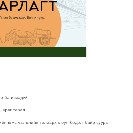
өө ба ирээдүй
, ураг төрөл
ийн юмс үзэгдлийн талаарх оюун бодол, байр суурь