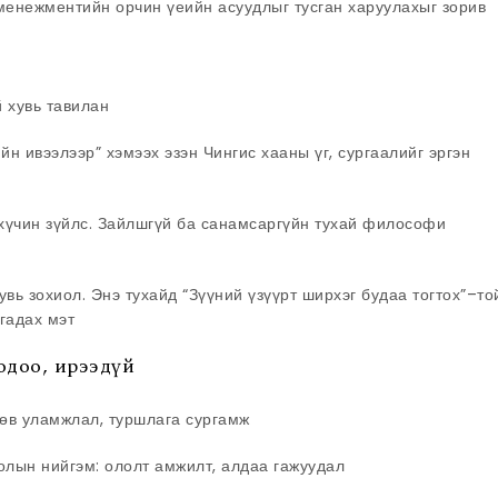
 менежментийн орчин үеийн асуудлыг тусган харуулахыг зорив
й хувь тавилан
йн ивээлээр” хэмээх эзэн Чингис хааны үг, сургаалийг эргэн
хүчин зүйлс. Зайлшгүй ба санамсаргүйн тухай философи
увь зохиол. Энэ тухайд “Зүүний үзүүрт ширхэг будаа тогтох”–то
гадах мэт
одоо, ирээдүй
 өв уламжлал, туршлага сургамж
олын нийгэм: ололт амжилт, алдаа гажуудал