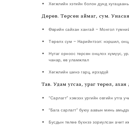
Хөгжлийн хэтийн болон дунд хугацааны
Дөрөв. Төрсөн аймаг, сум. Унасан
Өврийн сайхан хангай – Монгол түмний
Төрөлх сум – Нарийнтээл: нэршил, онц
Нутаг орноос төрсөн онцлох хүмүүс, ур
чанар, өв уламжлал
Хөгжлийн шинэ гарц, ирээдүй
Тав. Удам угсаа, ураг төрөл, ахан
“Сарлагт” хэмээх ургийн овгийн утга уч
“Бага сарлагт” буюу аавын минь амьдрал
Бусдын төлөө бүхнээ зориулсан ачит и