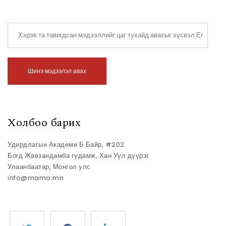
Хэрэв та тавигдсан мэдээллийг цаг тухайд авахыг хүсвэл Емай
Шинэ мэдээлэл авах
Холбоо барих
Удирдлагын Академи Б Байр, #202
Богд Жавзандамба гудамж, Хан Уул дүүрэг
Улаанбаатар, Монгол улс
info@mamo.mn