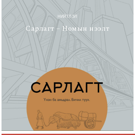
НИЙТЛЭЛ
Сарлагт – Номын нээлт