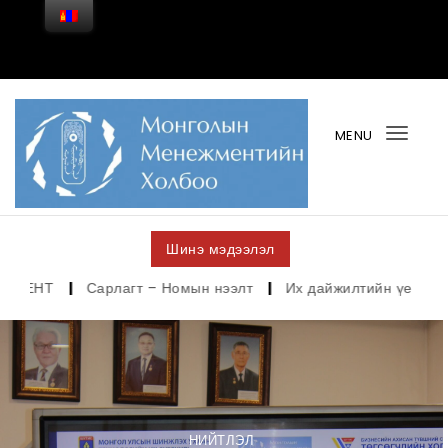
Skip to content
MENU
Togg
navi
Шинэ мэдээлэл
|
Сарлагт – Номын нээлт
|
Их дайжилтийн үе
|
Гүйцэтгэх
НИЙТЛЭЛ