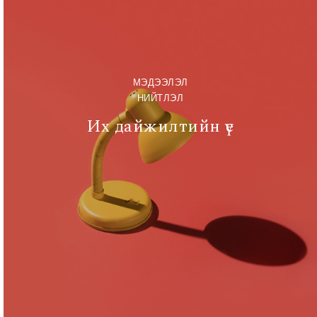
МЭДЭЭЛЭЛ
НИЙТЛЭЛ
Их дайжилтийн үе