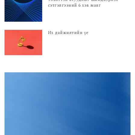
сэтгэлгээний 6 хэв маяг
Их дайжилтийн үе