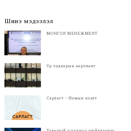
Шинэ мэдээлэл
МОНГОЛ МЕНЕЖМЕНТ
Ур чадварын өөрчлөлт
Сарлагт – Номын нээлт
Төвөгтэй асуудлыг шийдвэрлэх