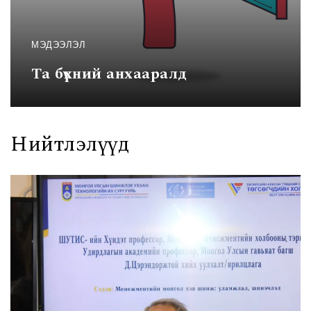
МЭДЭЭЛЭЛ
Та бүхний анхааралд
Нийтлэлүүд