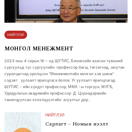
НИЙТЛЭЛ
МОНГОЛ МЕНЕЖМЕНТ
2023 оны 4 сарын 19 – нд ШУТИС, Бизнесийн ахисан түвшний
сургуульд тус сургуулийн профессор багш, төгсөгчид, оюутан
суралцагчид оролцсон “Менежментийн монгол хэв шинж”
сэдэвт уулзалт ярилцлага болов. Уг уулзалт ярилцлагад
ШУТИС - ийн хүндэт профессор, ММХ -ы тэргүүн, МУГБ,
Удирдлагын академийн профессор Д. Цэрэндоржийн
танилцуулсан хэлэлцүүлгийн агуулгыг дор...
НИЙТЛЭЛ
Сарлагт – Номын нээлт