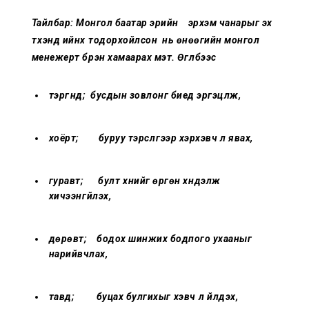
Тайлбар: Монгол баатар эрийн эрхэм чанарыг эх
түүхэнд ийнхүү тодорхойлсон нь өнөөгийн монгол
менежерт бүрэн хамаарах мэт. Өгүүлбээс
тэргүүнд; бусдын зовлонг биед эргэцүүлж,
хоёрт; буруу тэрслүүгээр хэрхэвч үл явах,
гуравт; булт хүнийг өргөн хүндэлж
хичээнгүйлэх,
дөрөвт; бодох шинжих бодпого ухааныг
нарийвчлах,
тавд; буцах булгихыг үхэвч үл үйлдэх,