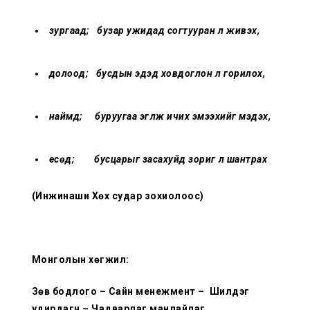
зургаад; бузар ужидад согтууран үл живэх,
долоод; бусдын эдэд ховдоглон үл горилох,
наймд; буруугаа эгүүлж ичих эмээхийг мэдэх,
есөд; бусцарыг засахуйд зориг үл шантрах
(Инжинаши Хөх судар зохиолоос)
Монголын хөгжил:
Зөв бодлого – Сайн менежмент – Шилдэг
удирдагч – Чадварлаг манлайлаг