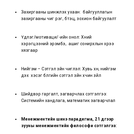
Захиргааны шинжлэх ухаан: байгууллагын
захиргааны чиг үүрэг, бүтэц, зохион байгуулалт
Үүдлэг/мотиваци/-ийн онол: Хүний
хэрэгцээний эрэмбэ, ашиг сонирхлын хүрээ
хязгаар
Нийгэм – Сэтгэл зүйн чиглэл: Хувь хүн, нийгэм
дэх хэсэг бүлгийн сэтгэл зүйн хүчин зүйл
Шийдвэр гаргалт, загварчлах сэтгэлгээ:
Системийн хандлага, математик загварчлал
Менежментийн шинэ парадигма, 21 дүгээр
зууны менежментийн философи сэтгэлгээ: