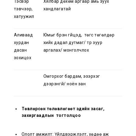
Тэсвэр
Хялбар дөхөм аргаар амь зуух
тэвчээр,
хандлагатай
хатуужил
Аливаад
Юмыг бүрэн гүйцэд, төгс төгөлдөр
хурдан
хийх дадал дутмаг/ түр зуур
дасан
аргалах/ монголчлох
зохицох
Омгорхог бардам, эзэрхэг
дээрэнгүй/ ноён зан
Төвлөрсөн төлөвлөгөөт эдийн засаг,
захиргаадлын тогтолцоо
Ололт амжилт: Үйлдвэржүүлэлт, хөдөө аж