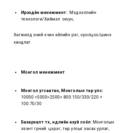
Ирээдүйн менежмент:
Мэдээллийн
технологи/Хиймэл оюун,
Хөгжилд хүний хүчин зүйлийн үүрэг, оролцоо/шинэ
хандлаг
Монгол менежмент
Монгол угсаатан, Монголын төр улс:
10000 >5000>2500> 800:150/330/220 +
100:70/30
Бахархалт түүх, нүүдлийн ахуй соёл
: Монголын
эзэнт гүрний цэрэг, төр улсыг засах урлаг,