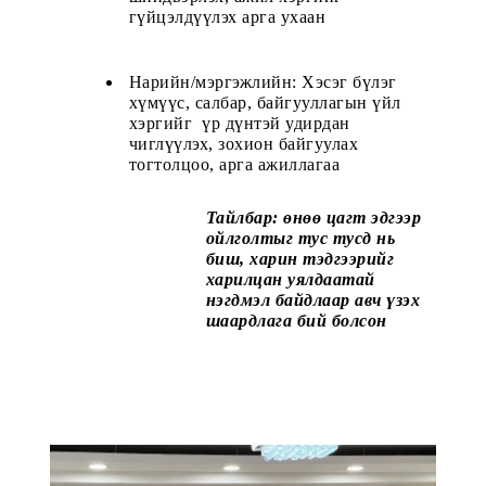
гүйцэлдүүлэх арга ухаан
Нарийн/мэргэжлийн: Хэсэг бүлэг 
хүмүүс, салбар, байгууллагын үйл 
хэргийг  үр дүнтэй удирдан 
чиглүүлэх, зохион байгуулах 
тогтолцоо, арга ажиллагаа 
Тайлбар: өнөө цагт эдгээр 
ойлголтыг тус тусд нь 
биш, харин тэдгээрийг 
харилцан уялдаатай 
нэгдмэл байдлаар авч үзэх 
шаардлага бий болсон 