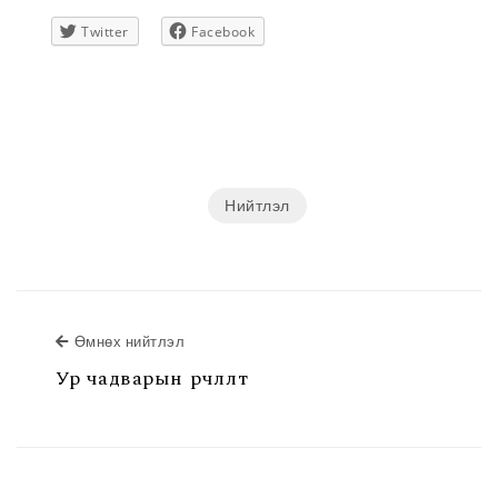
Twitter
Facebook
Нийтлэл
Өмнөх нийтлэл
Ур чадварын өөрчлөлт