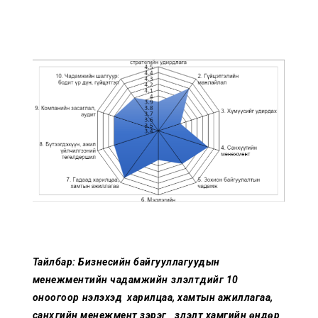
Тайлбар:
Бизнесийн байгууллагуудын
менежментийн чадамжийн үзүүлэлтүүдийг 10
оноогоор үнэлэхэд харилцаа, хамтын ажиллагаа,
санхүүгийн менежмент зэрэг үзүүлэлт хамгийн өндөр