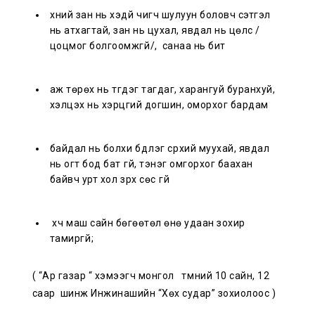
хүний зан нь хэдүй чигч шулуун боловч сэтгэл
нь атхагтай, зан нь цухал, явдал нь цөлс /
цоцмог болгоомжгүй/, санаа нь битүү
аж төрөх нь түгдэг тагдаг, харангуй буранхуй,
хэлцэх нь хэрцгий догшин, оморхог бардам
байдал нь болхи бүдүүлэг сүрхий муухай, явдал
нь огт бод бат үгүй, тэнэг омгорхог баахан
байвч урт хол зүрх сөс үгүй
хүч маш сайн бөгөөтөл өнө удаан зохир
тамиргүй;
( “Ар газар “ хэмээгч монгол түмний 10 сайн, 12
саар шинж Инжинашийн “Хөх судар” зохиолоос )