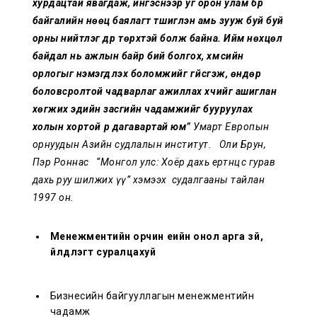
хурдацтай явагдаж, ингэснээр уг орон улам бүр
байгалийн нөөц баялагт түшиглэн амь зууж буй буй
орны нийтлэг дүр төрхтэй болж байна. Ийм нөхцөл
байдал нь ажлын байр бий болгох, хүмүүсийн
орлогыг нэмэгдүүлэх боломжийг үгүйсгэж, өндөр
боловсролтой чадварлаг ажиллах хүчийг ашиглан
хөгжих эдийн засгийн чадамжийг бууруулах
холын хортой үр дагавартай юм”
Умарт Европын
орнуудын Азийн судлалын институт. Оли Брун,
Пэр Роннас “Монгол улс: Хоёр дахь ертөнцөөс гурав
дахь руу шилжих үү” хэмээх судалгааны тайлан
1997 он.
Менежментийн орчин үеийн онол арга зүй,
үйлдлэгт суралцахуй
Бизнесийн байгууллагын менежментийн
чадамж