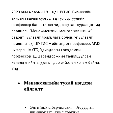
2023 оны 4 сарын 19 – нд ШУТИС, Бизнесийн
ахисан түвшний сургуульд тус сургуулийн
профессор багш, төгсөгчид, оюутан суралцагчид
оролцсон “Менежментийн монгол хэв шинж”
сэдэвт уулзалт ярилцлага болов. Уг уулзалт
ярилцлагад ШУТИС – ийн хүндэт профессор, ММХ
-ы тэргүүн, МУГБ, Удирдлагын академийн
профессор Д. Цэрэндоржийн танилцуулсан
хэлэлцүүлгийн агуулгыг дор сийрүүлэн хүргэж байна.
Үүнд:
Менежментийн тухай нэгдсэн 
ойлголт
Энгийн/хялбарчилсан:    Асуудлыг 
шийдвэрлэх, ажил хэргийг 