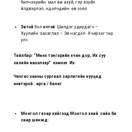
билчээрийн мал аж ахуй, гэр ахуйн
үйлдвэрлэл, нүүдэлчдийн өв соёл
Эвтэй
бол
хүчтэй
: Шилдэг удирдагч –
Хуулийн засаглал – Эв нэгдэл- Хүчирхэг төр
улс
Тайлбар: “Мөнх тэнгэрийн хүчин дор, Их суу
залийн ивээлээр” хэмээх
Их
Чингис хааны сургаал зарлигийн нууцад
нэвтэрхүй : арга / билиг
Монгол газар хийгээд Монгол хүний сайн ба
саар шинжүүд: