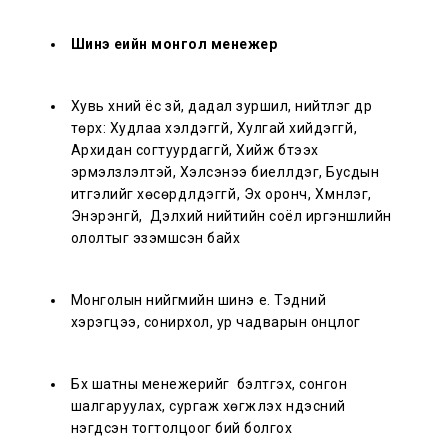
Шинэ үеийн монгол менежер
Хувь хүний ёс зүй, дадал зуршил, нийтлэг дүр
төрх:
Худлаа хэлдэггүй, Хулгай хийдэггүй,
Архидан согтуурдаггүй, Хийж бүтээх
эрмэлзлэлтэй, Хэлсэнээ биелүүлдэг, Бусдын
итгэлийг хөсөрдүүлдэггүй, Эх оронч, Хүмүүнлэг,
Энэрэнгүй, Дэлхий нийтийн соёл иргэншлийн
ололтыг эзэмшсэн байх
Монголын нийгмийн шинэ үе. Тэдний
хэрэгцээ, сонирхол, ур чадварын онцлог
Бүх шатны менежерийг бэлтгэх, сонгон
шалгаруулах, сургаж хөгжүүлэх үндэсний
нэгдсэн тогтолцоог бий болгох