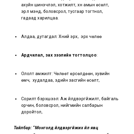
ахуйн шинэчлэл, хотжилт, хүн амын өсөлт,
эрүүл мэнд, боловсрол, тусгаар тогтнол,
гадаад харилцаа.
Алдаа, дутагдал: Хүний эрх, эрх чөлөө
Ардчилал, зах зээлийн тогтолцоо
:
Ололт амжилт: Чөлөөт өрсөлдөөн, хувийн
өмч, худалдаа, эдийн засгийн өсөлт,
Сорилт бэрхшээл: Аж үйлдвэргүйжилт, байгаль
орчин, боловсрол, нийгмийн салбарын
доройтол,
Тайлбар: “Монголд үйлдвэргүйжих үйл явц