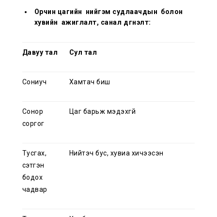
Орчин цагийн нийгэм судлаачдын болон
хувийн ажиглалт, санал дүгнэлт:
Давуу тал
Сул тал
Сониуч
Хамтач биш
Сонор
Цаг барьж мэдэхгүй
соргог
Тусгах,
Нийтэч бус, хувиа хичээсэн
сэтгэн
бодох
чадвар