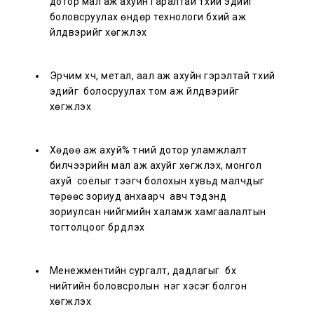
дотор мал аж ахуйн гаралтай түүхий эдийг
боловсруулах өндөр технологи бүхий аж
үйлдвэрийг хөгжүүлэх
Эрчим хүч, метал, аал аж ахуйн гэрэлтай түүхий
эдийг болосруулах том аж үйлдвэрийг
хөгжүүлэх
Хөдөө аж ахуй% түүний дотор уламжлалт
билчээрийн мал аж ахуйг хөгжүүлэх, монгол
ахуй соёлыг тээгч болохын хувьд малчдыг
төрөөс зориуд анхаарч авч тэдэнд
зориулсан нийгмийн халамж хамгаалалтын
тогтолцоог бүрдүүлэх
Менежментийн сургалт, дадлагыг бүх
нийтийн боловсролын нэг хэсэг болгон
хөгжүүлэх