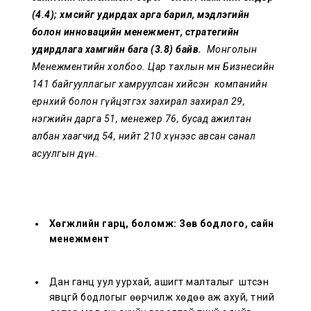
(4.4); хүмүүсийг удирдах арга барил, мэдлэгийн
болон инновацийн менежмент, стратегийн
удирдлага хамгийн бага (3.8) байв.
Монголын
Менежментийн холбоо. Цар тахлын өмнө Бизнесийн
141 байгууллагыг хамруулсан хийсэн компанийн
ерөнхий болон гүйцэтгэх захирал захирал 29,
нэгжийн дарга 51, менежер 76, бусад ажилтан
албан хаагчид 54, нийт 210 хүнээс авсан санал
асуулгын дүн.
Хөгжлийн гарц, боломж: Зөв бодлого, сайн
менежмент
Дан ганц уул уурхай, ашигт малталыг шүтсэн
явцгүй бодлогыг өөрчилж хөдөө аж ахуй, түүний