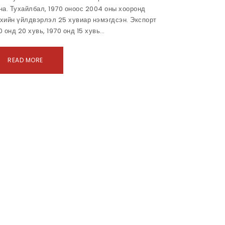
на. Тухайлбал, 1970 оноос 2004 оны хооронд
хийн үйлдвэрлэл 25 хувиар нэмэгдсэн. Экспорт
0 онд 20 хувь, 1970 онд 15 хувь…
READ MORE