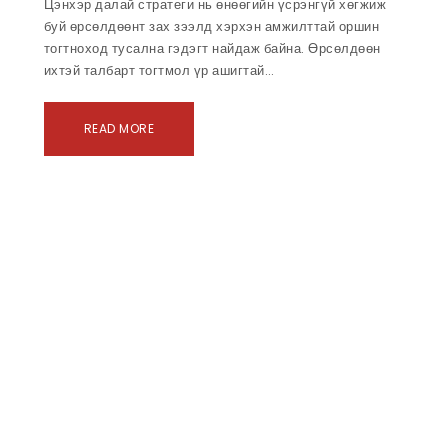
Цэнхэр далай стратеги нь өнөөгийн үсрэнгүй хөгжиж
буй өрсөлдөөнт зах зээлд хэрхэн амжилттай оршин
тогтноход тусална гэдэгт найдаж байна. Өрсөлдөөн
ихтэй талбарт тогтмол үр ашигтай…
READ MORE
ага