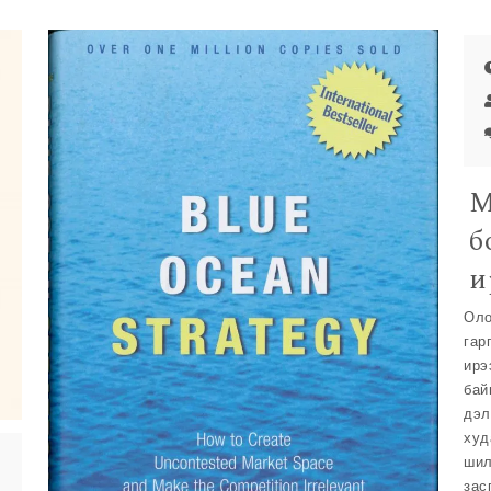
М
б
и
Оло
гар
ирэ
бай
дэл
худ
шил
зас