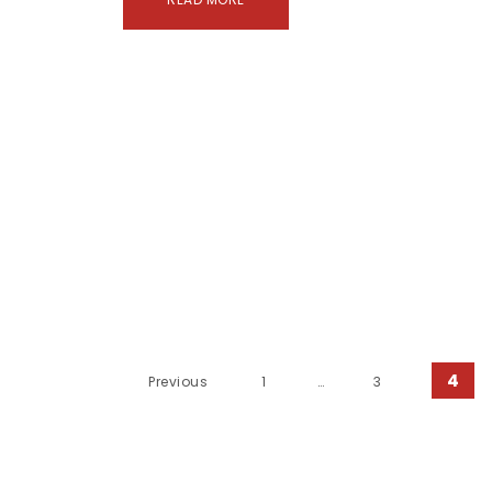
Нийтлэлийн залуурдл
4
Previous
1
…
3