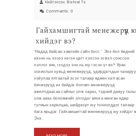
Нийтэлсэн:
Bishrel Ts
Comments:
0
Гайхамшигтай менежерүүд 
хийдэг вэ?
‘Надад байсан хамгийн сайн босс.’ Энэ бол бидний
ихэнх нь хэзээ нэгэн цагт хэлсэн эсвэл сонссон
хэллэг юм, гэхдээ энэ нь юу гэсэн үг вэ? Уран
зохиолын хувьд менежерүүд, удирдагчдын чанаруу
хоёулаа ялгаатай эсэх талаар өдөөн хатгасан
бичвэрүүд их байдаг боловч менежерүүд
ажилчдаасаа сайныг олж харах, тэдний давуу талы
олж авах боломжийг олгодог мянга мянган өдөр
тутмын харилцаа, шийдвэрт юу тохиолддог талаар
бага ярьдаг. Гайхамшигтай менежерүүд юу хийдэг 
Энэ…
READ MORE