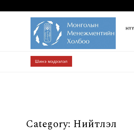
Skip to content
НҮ
Шинэ мэдээлэл
Category:
Нийтлэл