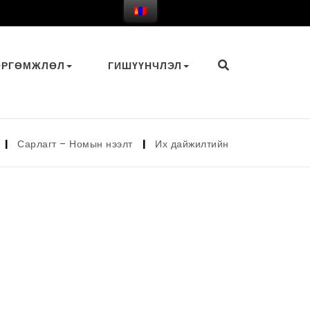
ӨРГӨМЖЛӨЛ
ГИШҮҮНЧЛЭЛ
арлагт – Номын нээлт
|
Их дайжилтийн үе
|
Гүйцэтгэх за