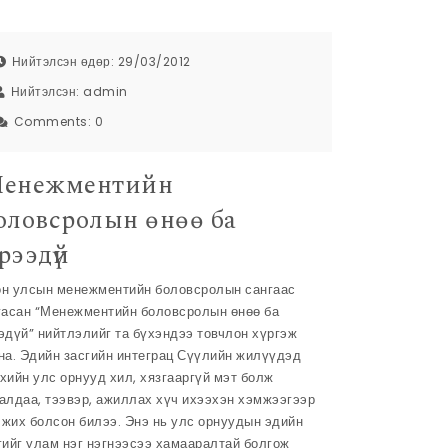
Нийтэлсэн өдөр: 29/03/2012
Нийтэлсэн:
admin
Comments:
0
енежментийн
оловсролын өнөө ба
рээдүй
н улсын менежментийн боловсролын сангаас
гасан “Менежментийн боловсролын өнөө ба
эдүй” нийтлэлийг та бүхэндээ товчлон хүргэж
на. Эдийн засгийн интеграц Сүүлийн жилүүдэд
хийн улс орнууд хил, хязгааргүй мэт болж
алдаа, тээвэр, ажиллах хүч ихээхэн хэмжээгээр
жих болсон билээ. Энэ нь улс орнуудын эдийн
гийг улам нэг нэгнээсээ хамааралтай болгож