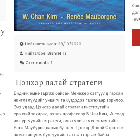
бай
дэл
198
юу
Нийтэлсэн өдөр: 28/10/2020
Нийтэлсэн:
Bishrel Ts
Comments:
1
д,
Цэнхэр далай стратеги​
Бидний өмнө гаргаж байсан Менежер сэтгүүлд гарсан
г
нийтлэлүүдийг уншигч та бүгдэдээ гаргахаар зорилоо.
Энэ удаад Цэнхэр далай стратеги институтийн
ерөнхий захирал, ахлах профессор Б.Чан Ким, Инсеад
вэ?
их сургуулийн стратеги, олон улсын менежментийн
Рэнэ Маубүрнэ нарын бүтээл Цэнхэр Далай Стратеги
номын онцлох бүлгүүдийг нэгтгэн гаргаж байна.