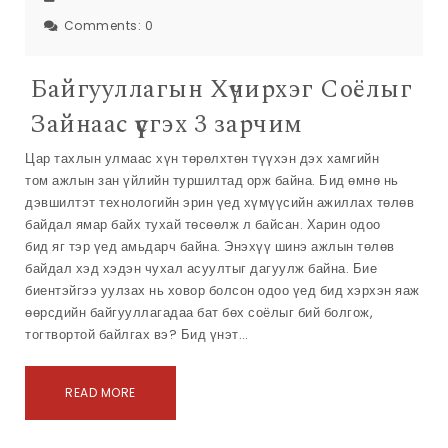
Comments:
0
Байгууллагын Хүчирхэг Соёлыг
Зайнаас үүсгэх 3 зарчим
Цар тахлын улмаас хүн төрөлхтөн түүхэн дэх хамгийн
том ажлын зан үйлийн туршилтад орж байна. Бид өмнө нь
дэвшилтэт технологийн эрин үед хүмүүсийн ажиллах төлөв
байдал ямар байх тухай төсөөлж л байсан. Харин одоо
бид яг тэр үед амьдарч байна. Энэхүү шинэ ажлын төлөв
байдал хэд хэдэн чухал асуултыг дагуулж байна. Бие
биентэйгээ уулзах нь ховор болсон одоо үед бид хэрхэн яаж
өөрсдийн байгууллагадаа бат бөх соёлыг бий болгож,
тогтвортой байлгах вэ? Бид үнэт…
READ MORE