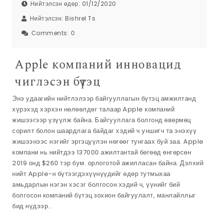
Нийтэлсэн өдөр: 01/12/2020
Нийтэлсэн:
Bishrel Ts
Comments:
0
Apple компаний инновацид
чиглэсэн бүтэц
Энэ удаагийн нийтлэлээр байгууллагын бүтэц амжилтанд
хүрэхэд хэрхэн нөлөөлдөг талаар Apple компаний
жишээгээр үзүүлж байна. Байгууллага болгонд өвөрмөц
сорилт болон шаардлага байдаг хэдий ч уншигч та энэхүү
жишээнээс нэгийг эргэцүүлэн нөгөөг тунгаах буй заа. Apple
компани нь нийтдээ 137000 ажилтантай бөгөөд өнгөрсөн
2019 онд $260 тэр бум. орлоготой ажилласан байна. Дэлхий
нийт Apple-н бүтээгдэхүүнүүдийг өдөр тутмыхаа
амьдарлын нэгэн хэсэг болгосон хэдий ч, үүнийг бий
болгосон компаний бүтэц зохион байгуулалт, манлайллыг
бид нүдээр…