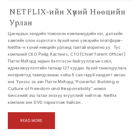
NETFLIX-ийн Хүний Нөөцийн
Урлан
Цахиурын хөндийн томоохон компаниудийн нэг, дэлхийн
хамгийн олон хэрэглэгч бүхий кино үзвэрийн платформ-
Netflix-н хүний нөөцийн урланд тавтай морилно уу. Тус
компаний CEO Рийд Хастингс, CTO(Chief Talent Officer)
Патти МкКорд нарын бэлтгэсэн байгууллагын соёл,
идэвхижүүлэлтийн талаар 127 хуудас бүхий танилцуулага
интернетэд тавигдсанаас хойш 5 сая гаруй хандалт авсан
юм. Үүнээс эх авч Патти МкКорд “Powerful: Building a
Culture of Freedom and Responsibility” номоо
бичсэнийг иш татан энэхүү өгүүллийг нийтлэв. Netflix
компани анх DVD паркатлаж байсан…
READ MORE