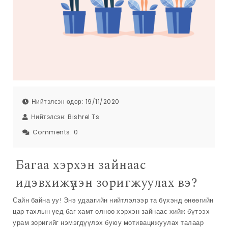
Нийтэлсэн өдөр: 19/11/2020
Нийтэлсэн:
Bishrel Ts
Comments:
0
Багаа хэрхэн зайнаас
идэвхижүүлэн зоригжуулах вэ?
Сайн байна уу! Энэ удаагийн нийтлэлээр та бүхэнд өнөөгийн
цар тахлын үед баг хамт олноо хэрхэн зайнаас хийж бүтээх
урам зоригийг нэмэгдүүлэх буюу мотивацижуулах талаар