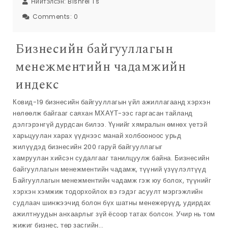
Нийтэлсэн:
Bishrel Ts
Comments:
0
Бизнесийн байгууллагын
менежментийн чадамжийн
индекс
Ковид-19 бизнесийн байгууллагын үйл ажиллагаанд хэрхэн
нөлөөлж байгааг саяхан МХАҮТ-ээс гаргасан тайланд
дэлгэрэнгүй дурдсан билээ. Үүнийг хямралын өмнөх үетэй
харьцуулан харах үүднээс манай холбооноос урьд
жилүүдэд бизнесийн 200 гаруй байгууллагыг
хамруулан хийсэн судалгааг танилцуулж байна. Бизнесийн
байгууллагын менежментийн чадамж, түүний үзүүлэлтүүд
Байгууллагын менежментийн чадамж гэж юу болох, түүнийг
хэрхэн хэмжиж тодорхойлох вэ гэдэг асуулт мэргэжлийн
судлаач шинжээчид болон бүх шатны менежерүүд, удирдах
ажилтнуудын анхаарлыг зүй ёсоор татах болсон. Учир нь том
жижиг бизнес, төр засгийн…