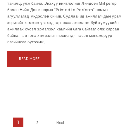
танилцуулж байна. Энэхүү нийтлэлийг Линдсей МкГрегор
болон Нийл Доши нарын “Primed to Perform” номын
агууллагад үндэслэн бичив. Судлаачид ажиллагчдын урам
зоригийг хэмжиж үзэхэд гэрээсээ ажиллаж буй хүмүүсийн
ажиллах хүсэл эрмэлзэл хамгийн бага байгааг олж харсан
байна. Гэвч энэ хямралын нөхцөлд ч гэсэн менежерүүд
багийнхаа бүтээмж,…
READ MORE
Нийтлэлийн залуурдлага
1
2
Next